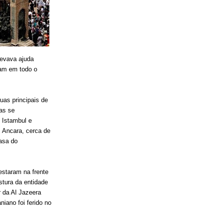
levava ajuda
ram em todo o
uas principais de
as se
 Istambul e
, Ancara, cerca de
asa do
estaram na frente
stura da entidade
r da Al Jazeera
niano foi ferido no