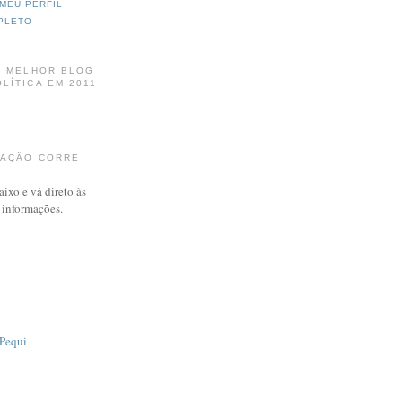
MEU PERFIL
PLETO
: MELHOR BLOG
LÍTICA EM 2011
MAÇÃO CORRE
aixo e vá direto às
e informações.
o
Pequi