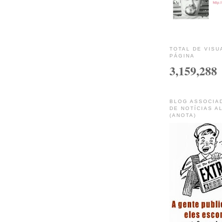
TOTAL DE VISU
PÁGINA
3,159,288
BLOG ASSOCIA
DE NOTÍCIAS A
(ANOTA)