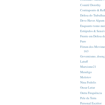
Comitê Dorothy
Contraponto & Ref
Defesa do Trabalha
Deve Haver Algum
Enquanto tomo meu
Estúpidos & Sensív
Frente em Defesa 
Furo
Fórum dos Movimen
163
Governismo, doença 
Latuff
Marxismo21
Mendigo
Molotov
Nina Fedelis
Ousar Lutar
Outra Frequência
Pele da Terra
Personal Escritor