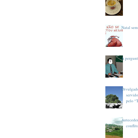
Natal sem 
A pergunt
Divulgad
servid
pelo “
Anteceden
conflit