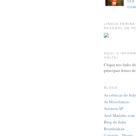
VER 
COM
LÍNGUA FERINA
PESSOAL DE PO
AQUI, A INFOR
SOLTA!
Clique nos links ab
principais fontes d
BLOGS
As crônicas do Joã
As Miscelaneas
Assincra-SP
Azul Marinho com 
Blog do John
Bourdoukan
Colorida... Mente...