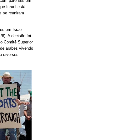
 com parentes em
ue Israel está
s se reuniram
es em Israel
6). A decisão foi
do Comitê Superior
 de árabes vivendo
de diversos