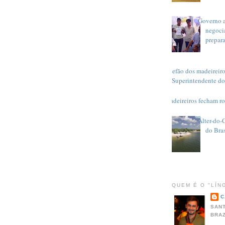
Governo 
negoci
prepar
Chefão dos madeireiro
Superintendente do
Madeireiros fecham r
Álter-do-
do Bras
QUEM É O "LÍN
C
SANT
BRAZ