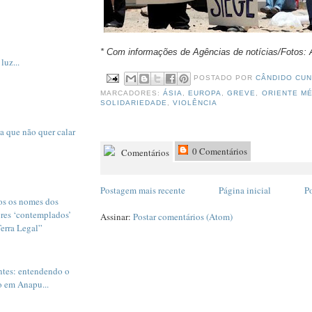
* Com informações de Agências de notícias/Fotos:
luz...
POSTADO POR
CÂNDIDO CU
MARCADORES:
ÁSIA
,
EUROPA
,
GREVE
,
ORIENTE MÉ
SOLIDARIEDADE
,
VIOLÊNCIA
a que não quer calar
0 Comentários
Comentários
Postagem mais recente
Página inicial
P
os os nomes dos
ores ‘contemplados’
Assinar:
Postar comentários (Atom)
Terra Legal”
tes: entendendo o
o em Anapu...