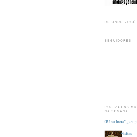
DE ONDE VOCÊ
SEGUIDORES
POSTAGENS MA
NA SEMANA:
"CGU no Incra" gera 
Visitas