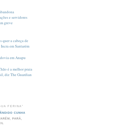
abandona
ações e servidores
am greve
s quer a cabeça de
 Incra em Santarém
odovia em Anapu
Chão é a melhor praia
il, diz The Guardian
GUA FERINA"
ÂNDIDO CUNHA
ARÉM, PARÁ,
IL