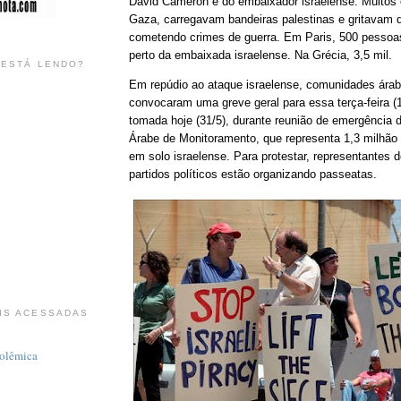
David Cameron e do embaixador israelense. Muitos
Gaza, carregavam bandeiras palestinas e gritavam q
cometendo crimes de guerra. Em Paris, 500 pessoa
perto da embaixada israelense. Na Grécia, 3,5 mil.
 ESTÁ LENDO?
Em repúdio ao ataque israelense, comunidades árab
convocaram uma greve geral para essa terça-feira (1/
tomada hoje (31/5), durante reunião de emergência 
Árabe de Monitoramento, que representa 1,3 milhão
em solo israelense. Para protestar, representantes 
partidos políticos estão organizando passeatas.
IS ACESSADAS
polêmica