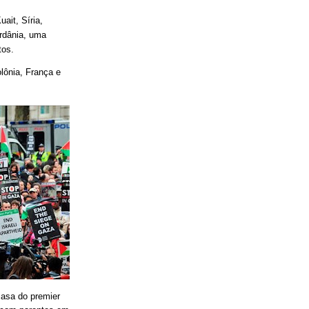
ait, Síria,
ordânia, uma
tos.
lônia, França e
casa do premier