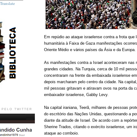
Translate
Em repúdio ao ataque israelense contra a frota que 
humanitária à Faixa de Gaza manifestações ocorre
Oriente Médio e vários países da Ásia e da Europa.
As manifestações contra a Israel aconteceram nas r
grandes cidades. Na Turquia, cerca de 10 mil pesso
concentraram na frente da embaixada israelense em
depois marcharam pelo centro da cidade. Na capital
mil pessoas gritavam e atiravam ovos na porta da c
embaixador israelense, Gabby Levy.
Na capital iraniana, Teerã, milhares de pessoas prot
 PELO TWITTER
do escritório das Nações Unidas, questionando a po
diante da atitude de Israel. De acordo com a repórte
Sherine Trados, citando o exército israelense, um ira
ataque ao comboio.