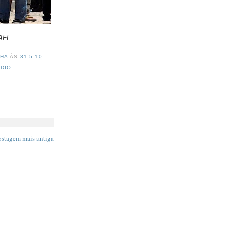
 AFE
NHA
ÀS
31.5.10
DIO
,
ostagem mais antiga