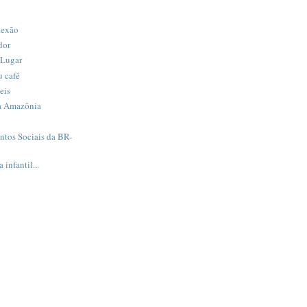
lexão
dor
 Lugar
 café
eis
da Amazônia
tos Sociais da BR-
infantil...