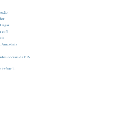
lexão
dor
 Lugar
 café
eis
da Amazônia
tos Sociais da BR-
infantil...