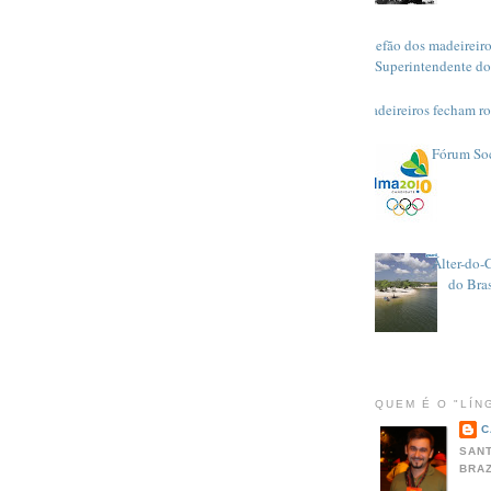
Chefão dos madeireiro
Superintendente do
Madeireiros fecham r
Fórum So
Álter-do-
do Bras
QUEM É O "LÍN
C
SANT
BRAZ