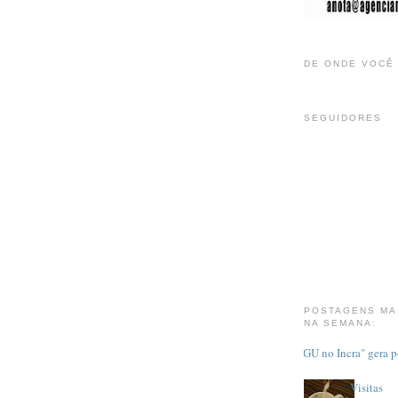
DE ONDE VOCÊ
SEGUIDORES
POSTAGENS MA
NA SEMANA:
"CGU no Incra" gera 
Visitas