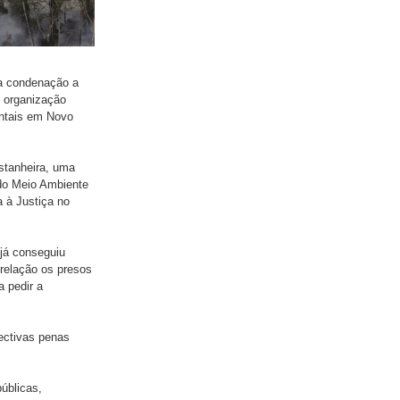
 a condenação a
e organização
entais em Novo
stanheira, uma
o do Meio Ambiente
a à Justiça no
 já conseguiu
 relação os presos
a pedir a
ectivas penas
úblicas,