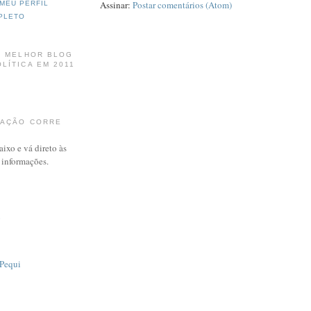
Assinar:
Postar comentários (Atom)
MEU PERFIL
PLETO
: MELHOR BLOG
LÍTICA EM 2011
MAÇÃO CORRE
aixo e vá direto às
e informações.
o
Pequi