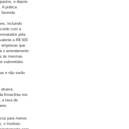
pastos, e depois
 A prática
r fazenda.
es, incluindo
 acordo com a
desmatados pela
ivalente a R$ 500
e empresas que
ra o arrendamento
tas às mesmas
ser submetidos.
das e não serão
 atuava,
da Amazônia nos
, a taxa de
ares.
ncou para menos
 o Instituto