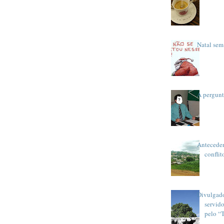
Natal sem 
A pergunt
Anteceden
conflit
Divulgad
servid
pelo “