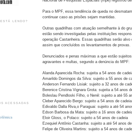
Nacional de Pesquisas Espaciais (Inpe) registrou 
Para o MPF, essa tendência de queda no desmatam
continuar caso as prisões sejam mantidas.
 ESTÁ LENDO?
Outras quadrilhas com atuação semelhante à do gr
estão sendo investigadas pelas instituições respons
operação Castanheira. Essas quadrilhas serão alvo
assim que concluídos os levantamentos de provas.
Denunciados e penas máximas a que estão sujeitos
agravantes e multas, segundo a denúncia do MPF:
Alanda Aparecida Rocha: sujeita a 54 anos de cadei
Amarildo Domingos da Silva: sujeito a 55 anos de c
Anderson Fernando Lisiak: sujeito a 32 anos de cad
Berenice Cristina Vignara Grota: sujeita a 54 anos d
Boleslau Pendloski Filho, o Nenê: sujeito a até 55 
Cleber Aparecido Bergo: sujeito a 54 anos de cadeia
IS ACESSADAS
Edivaldo Dalla Riva,o Paraguai: sujeito a até 54 ano
Edson Barbosa da Mata: sujeito a 16 anos de cadei
polêmica
Eloir Gloss, o Polaco: sujeito a 54 anos de cadeia
Ezequiel Antônio Castanha: sujeito a até 54 anos de
Felipe de Oliveira Martins: sujeito a 54 anos de cade