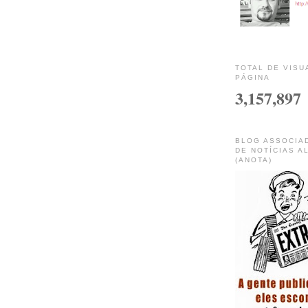
TOTAL DE VISU
PÁGINA
3,157,897
BLOG ASSOCIA
DE NOTÍCIAS A
(ANOTA)