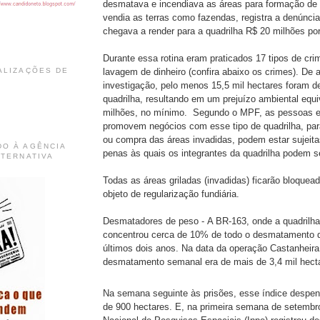
desmatava e incendiava as áreas para formação de 
vendia as terras como fazendas, registra a denúncia.
chegava a render para a quadrilha R$ 20 milhões po
Durante essa rotina eram praticados 17 tipos de crim
lavagem de dinheiro (confira abaixo os crimes). De
ALIZAÇÕES DE
investigação, pelo menos 15,5 mil hectares foram 
quadrilha, resultando em um prejuízo ambiental equ
milhões, no mínimo. Segundo o MPF, as pessoas 
promovem negócios com esse tipo de quadrilha, pa
ou compra das áreas invadidas, podem estar sujei
DO À AGÊNCIA
penas às quais os integrantes da quadrilha podem 
LTERNATIVA
Todas as áreas griladas (invadidas) ficarão bloquea
objeto de regularização fundiária.
Desmatadores de peso - A BR-163, onde a quadrilha
concentrou cerca de 10% de todo o desmatamento 
últimos dois anos. Na data da operação Castanheira
desmatamento semanal era de mais de 3,4 mil hect
Na semana seguinte às prisões, esse índice despe
de 900 hectares. E, na primeira semana de setembro,