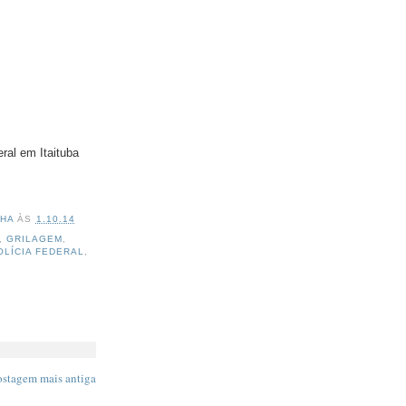
ral em Itaituba
NHA
ÀS
1.10.14
,
GRILAGEM
,
OLÍCIA FEDERAL
,
ostagem mais antiga