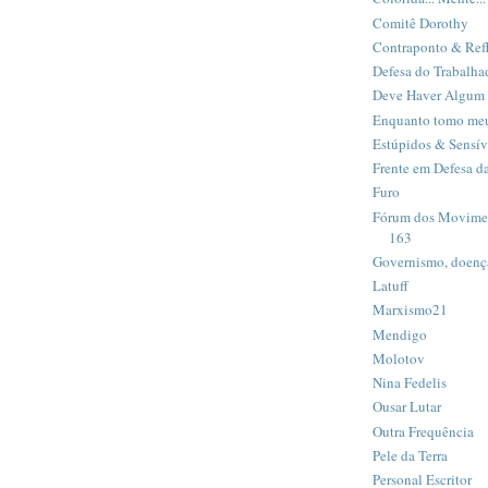
Comitê Dorothy
Contraponto & Ref
Defesa do Trabalha
Deve Haver Algum
Enquanto tomo meu
Estúpidos & Sensív
Frente em Defesa 
Furo
Fórum dos Movimen
163
Governismo, doença 
Latuff
Marxismo21
Mendigo
Molotov
Nina Fedelis
Ousar Lutar
Outra Frequência
Pele da Terra
Personal Escritor