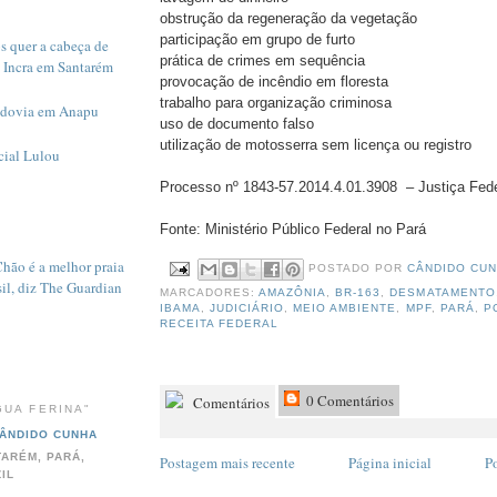
obstrução da regeneração da vegetação
participação em grupo de furto
s quer a cabeça de
prática de crimes em sequência
 Incra em Santarém
provocação de incêndio em floresta
trabalho para organização criminosa
odovia em Anapu
uso de documento falso
utilização de motosserra sem licença ou registro
cial Lulou
Processo nº 1843-57.2014.4.01.3908 – Justiça Fede
Fonte: Ministério Público Federal no Pará
Chão é a melhor praia
POSTADO POR
CÂNDIDO CU
il, diz The Guardian
MARCADORES:
AMAZÔNIA
,
BR-163
,
DESMATAMENTO
IBAMA
,
JUDICIÁRIO
,
MEIO AMBIENTE
,
MPF
,
PARÁ
,
P
RECEITA FEDERAL
0 Comentários
Comentários
GUA FERINA"
ÂNDIDO CUNHA
ARÉM, PARÁ,
Postagem mais recente
Página inicial
P
IL