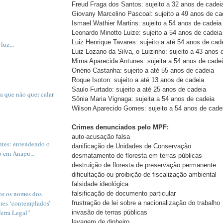
Freud Fraga dos Santos: sujeito a 32 anos de cadei
Giovany Marcelino Pascoal: sujeito a 49 anos de ca
Ismael Wathier Martins: sujeito a 54 anos de cadeia
Leonardo Minotto Luize: sujeito a 54 anos de cadeia
Luiz Henrique Tavares: sujeito a até 54 anos de cad
luz...
Luiz Lozano da Silva, o Luizinho: sujeito a 43 anos 
Mirna Aparecida Antunes: sujeita a 54 anos de cade
Onério Castanha: sujeito a até 55 anos de cadeia
Roque Isoton: sujeito a até 13 anos de cadeia
Saulo Furtado: sujeito a até 25 anos de cadeia
a que não quer calar
Sônia Maria Vignaga: sujeita a 54 anos de cadeia
Wilson Aparecido Gomes: sujeito a 54 anos de cade
Crimes denunciados pelo MPF:
auto-acusação falsa
tes: entendendo o
danificação de Unidades de Conservação
o em Anapu...
desmatamento de floresta em terras públicas
destruição de floresta de preservação permanente
dificultação ou proibição de fiscalização ambiental
falsidade ideológica
os os nomes dos
falsificação de documento particular
ores ‘contemplados’
frustração de lei sobre a nacionalização do trabalho
Terra Legal”
invasão de terras públicas
lavagem de dinheiro