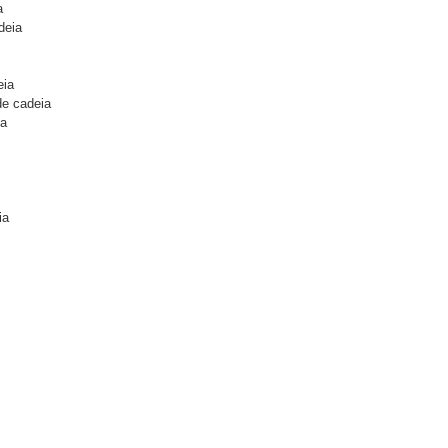
a
deia
eia
de cadeia
ia
ia