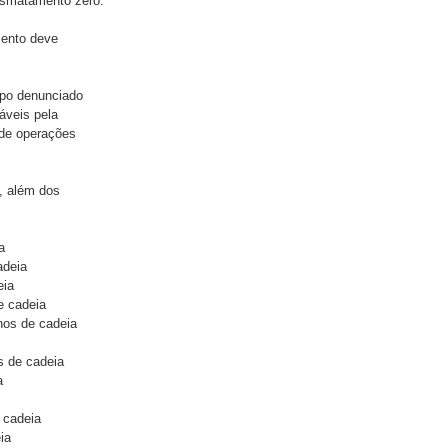
desmatamento zero.
ento deve
upo denunciado
áveis pela
 de operações
, além dos
a
adeia
eia
e cadeia
anos de cadeia
s de cadeia
a
 cadeia
ia