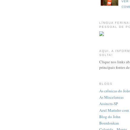
VER 
COM
LÍNGUA FERINA
PESSOAL DE PO
AQUI, A INFOR
SOLTA!
Clique nos links ab
principais fontes d
BLOGS
As crônicas do Joã
As Miscelaneas
Assincra-SP
Azul Marinho com 
Blog do John
Bourdoukan
Colorida... Mente...