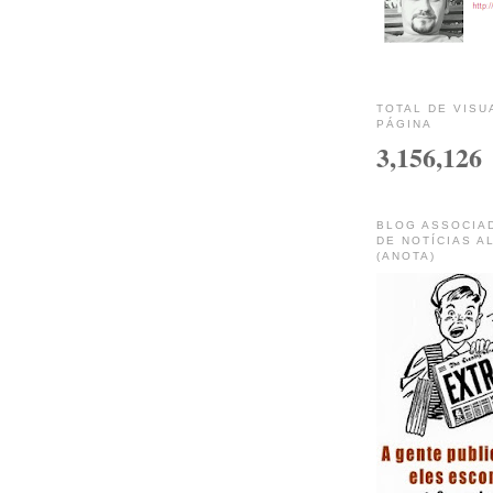
TOTAL DE VISU
PÁGINA
3,156,126
BLOG ASSOCIA
DE NOTÍCIAS A
(ANOTA)