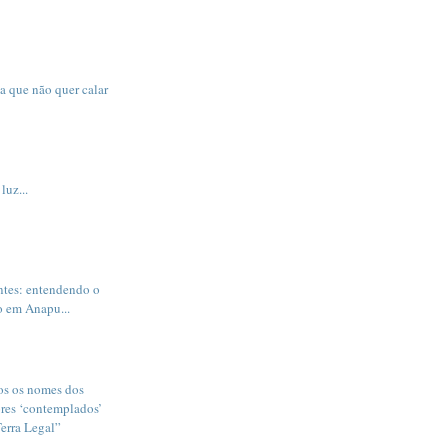
a que não quer calar
luz...
tes: entendendo o
o em Anapu...
os os nomes dos
ores ‘contemplados’
Terra Legal”