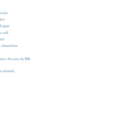
lexão
dor
 Lugar
 café
eis
da Amazônia
tos Sociais da BR-
infantil...