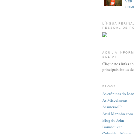
VER 
COM
LÍNGUA FERINA
PESSOAL DE PO
AQUI, A INFOR
SOLTA!
Clique nos links ab
principais fontes d
BLOGS
As crônicas do Joã
As Miscelaneas
Assincra-SP
Azul Marinho com 
Blog do John
Bourdoukan
Colorida... Mente...