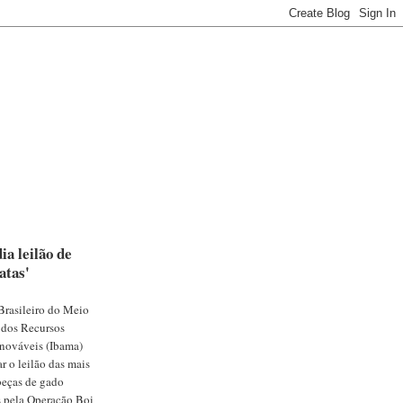
ia leilão de
atas'
 Brasileiro do Meio
 dos Recursos
nováveis (Ibama)
r o leilão das mais
beças de gado
 pela Operação Boi