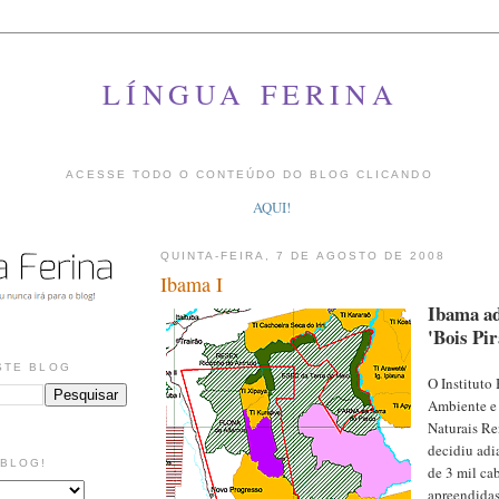
LÍNGUA FERINA
ACESSE TODO O CONTEÚDO DO BLOG CLICANDO
AQUI!
QUINTA-FEIRA, 7 DE AGOSTO DE 2008
Ibama I
Ibama ad
'Bois Pir
STE BLOG
O Instituto
Ambiente e
Naturais Re
decidiu adia
 BLOG!
de 3 mil ca
apreendidas