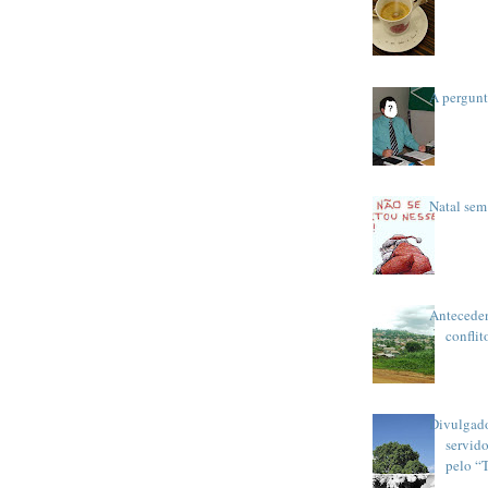
A pergunt
Natal sem 
Anteceden
conflit
Divulgad
servid
pelo “