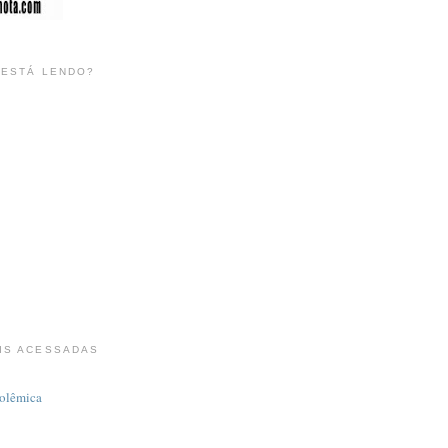
 ESTÁ LENDO?
IS ACESSADAS
polêmica