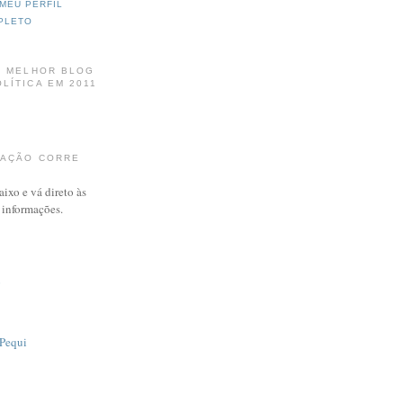
MEU PERFIL
PLETO
: MELHOR BLOG
LÍTICA EM 2011
MAÇÃO CORRE
aixo e vá direto às
e informações.
o
Pequi