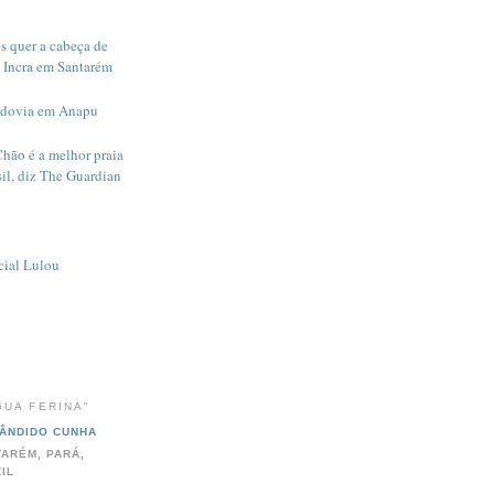
s quer a cabeça de
 Incra em Santarém
odovia em Anapu
Chão é a melhor praia
il, diz The Guardian
cial Lulou
GUA FERINA"
ÂNDIDO CUNHA
ARÉM, PARÁ,
IL